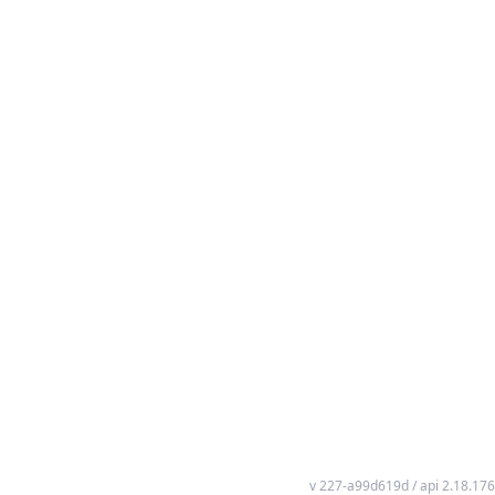
v 227-a99d619d / api 2.18.176